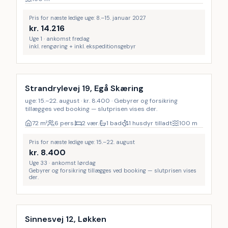
Pris for næste ledige uge: 8.–15. januar 2027
kr.
14.216
Uge 1 · ankomst fredag
inkl. rengøring + inkl. ekspeditionsgebyr
Strandrylevej 19, Egå Skæring
uge: 15.–22. august · kr. 8.400 · Gebyrer og forsikring
tillægges ved booking — slutprisen vises der.
72
m²
6 pers.
2 vær.
1 bad
1 husdyr tilladt
100
m
Pris for næste ledige uge: 15.–22. august
kr.
8.400
Uge 33 · ankomst lørdag
Gebyrer og forsikring tillægges ved booking — slutprisen vises
der.
Inkl. rengøring
LAST MINUTE
19
%
Sinnesvej 12, Løkken