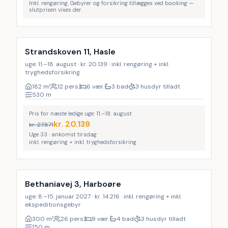
Inkl. rengøring. Gebyrer og forsikring tillægges ved booking —
slutprisen vises der.
Inkl. rengøring
LAST MINUTE
29
%
Strandskoven 11, Hasle
uge: 11.–18. august · kr. 20.139 · inkl. rengøring + inkl.
tryghedsforsikring
182
m²
12 pers.
6 vær.
3 bad
3 husdyr tilladt
530
m
Pris for næste ledige uge: 11.–18. august
kr.
20.139
kr.
27.871
Uge 33 · ankomst tirsdag
inkl. rengøring + inkl. tryghedsforsikring
Inkl. rengøring
Bethaniavej 3, Harboøre
uge: 8.–15. januar 2027 · kr. 14.216 · inkl. rengøring + inkl.
ekspeditionsgebyr
300
m²
26 pers.
9 vær.
4 bad
3 husdyr tilladt
150
m