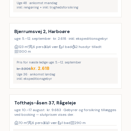
Uge 48 · ankomst mandag
inkl. rengøring + inkl. tryghedsforsikring
LAST MINUTE
Bjerrumsvej 2, Harboøre
uge: 5.–12. september · kr. 2.618 · inkl. ekspeditionsgebyr
123
m²
6 pers.
4 vær.
1 bad
2 husdyr tilladt
1300
m
Pris for næste ledige uge: 5.–12. september
kr.
2.618
kr.
3.306
Uge 36 · ankomst lørdag
inkl. ekspeditionsgebyr
Tofthøjs-åsen 37, Rågeleje
uge: 10.–17. august · kr. 9.683 · Gebyrer og forsikring tillægges
ved booking — slutprisen vises der.
70
m²
6 pers.
3 vær.
1 bad
290
m