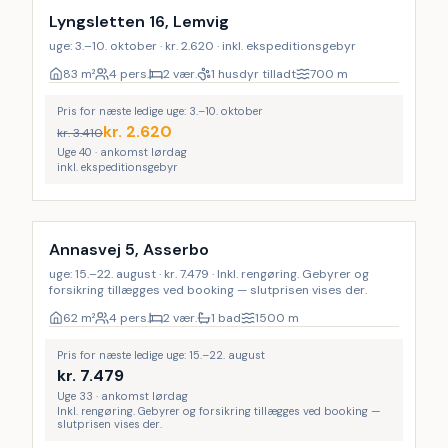
Lyngsletten 16, Lemvig
uge: 3.–10. oktober · kr. 2.620 · inkl. ekspeditionsgebyr
83
m²
4 pers.
2 vær.
1 husdyr tilladt
700
m
Pris for næste ledige uge: 3.–10. oktober
kr.
2.620
kr.
3.410
Uge 40 · ankomst lørdag
inkl. ekspeditionsgebyr
Inkl. rengøring
Annasvej 5, Asserbo
uge: 15.–22. august · kr. 7.479 · Inkl. rengøring. Gebyrer og
forsikring tillægges ved booking — slutprisen vises der.
62
m²
4 pers.
2 vær.
1 bad
1500
m
Pris for næste ledige uge: 15.–22. august
kr.
7.479
Uge 33 · ankomst lørdag
Inkl. rengøring. Gebyrer og forsikring tillægges ved booking —
slutprisen vises der.