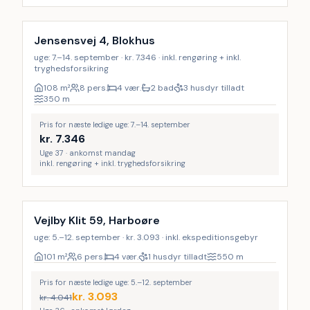
Inkl. rengøring
9
%
Jensensvej 4, Blokhus
uge: 7.–14. september · kr. 7.346 · inkl. rengøring + inkl.
tryghedsforsikring
108
m²
8 pers.
4 vær.
2 bad
3 husdyr tilladt
350
m
Pris for næste ledige uge: 7.–14. september
kr.
7.346
Uge 37 · ankomst mandag
inkl. rengøring + inkl. tryghedsforsikring
LAST MINUTE
Vejlby Klit 59, Harboøre
uge: 5.–12. september · kr. 3.093 · inkl. ekspeditionsgebyr
101
m²
6 pers.
4 vær.
1 husdyr tilladt
550
m
Pris for næste ledige uge: 5.–12. september
kr.
3.093
kr.
4.041