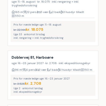
uge: 11.–18. august · kr. 18.075 · inkl. rengøring + inkl.
tryghedsforsikring
165
m²
12 pers.
5 vær.
2 bad
3 husdyr tilladt
550
m
Pris for næste ledige uge: 11.–18. august
kr.
18.075
kr.
22.144
Uge 33 · ankomst tirsdag
inkl. rengøring + inkl. tryghedsforsikring
Doblervej 81, Harboøre
uge: 16.–23. januar 2027 · kr. 2.708 · inkl. ekspeditionsgebyr
96
m²
6 pers.
3 vær.
1 bad
1 husdyr tilladt
150
m
Pris for næste ledige uge: 16.–23. januar 2027
kr.
2.708
kr.
3.526
Uge 2 · ankomst lørdag
inkl. ekspeditionsgebyr
Inkl. rengøring