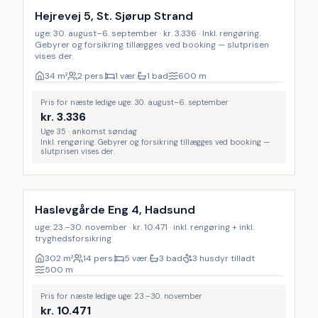
Hejrevej 5, St. Sjørup Strand
uge: 30. august–6. september · kr. 3.336 · Inkl. rengøring.
Gebyrer og forsikring tillægges ved booking — slutprisen
vises der.
34
m²
2 pers.
1 vær.
1 bad
600
m
Pris for næste ledige uge: 30. august–6. september
kr.
3.336
Uge 35 · ankomst søndag
Inkl. rengøring. Gebyrer og forsikring tillægges ved booking —
slutprisen vises der.
Inkl. rengøring
17
%
Haslevgårde Eng 4, Hadsund
uge: 23.–30. november · kr. 10.471 · inkl. rengøring + inkl.
tryghedsforsikring
302
m²
14 pers.
5 vær.
3 bad
3 husdyr tilladt
500
m
Pris for næste ledige uge: 23.–30. november
kr.
10.471