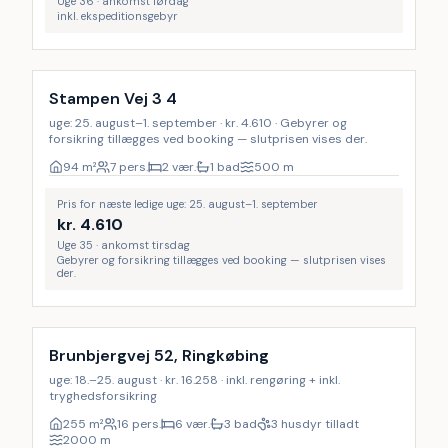
Uge 36 · ankomst lørdag
inkl. ekspeditionsgebyr
Stampen Vej 3 4
uge: 25. august–1. september · kr. 4.610 · Gebyrer og
forsikring tillægges ved booking — slutprisen vises der.
94
m²
7 pers.
2 vær.
1 bad
500
m
Pris for næste ledige uge: 25. august–1. september
kr.
4.610
Uge 35 · ankomst tirsdag
Gebyrer og forsikring tillægges ved booking — slutprisen vises
der.
Inkl. rengøring
LAST MINUTE
18
%
Brunbjergvej 52, Ringkøbing
uge: 18.–25. august · kr. 16.258 · inkl. rengøring + inkl.
tryghedsforsikring
255
m²
16 pers.
6 vær.
3 bad
3 husdyr tilladt
2000
m