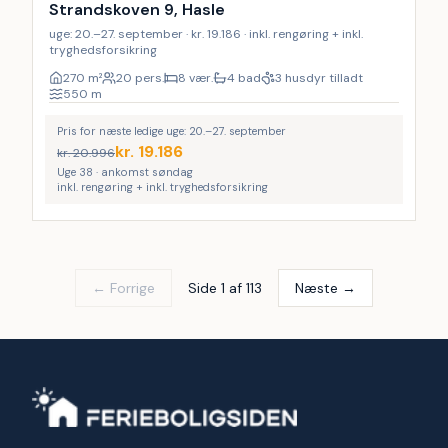
9
%
Strandskoven 9, Hasle
uge: 20.–27. september · kr. 19.186 · inkl. rengøring + inkl.
tryghedsforsikring
270
m²
20 pers.
8 vær.
4 bad
3 husdyr tilladt
550
m
Pris for næste ledige uge: 20.–27. september
kr.
19.186
kr.
20.996
Uge 38 · ankomst søndag
inkl. rengøring + inkl. tryghedsforsikring
← Forrige
Side 1 af 113
Næste →