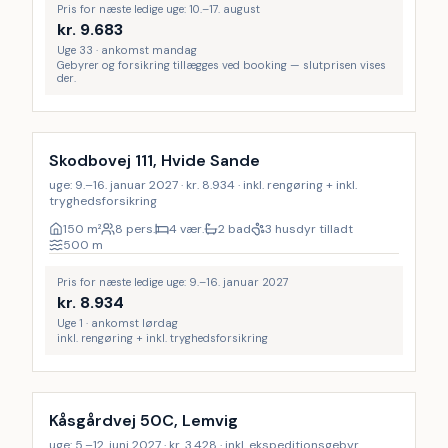
Pris for næste ledige uge: 10.–17. august
kr.
9.683
Uge 33 · ankomst mandag
Gebyrer og forsikring tillægges ved booking — slutprisen vises
der.
Inkl. rengøring
Skodbovej 111, Hvide Sande
uge: 9.–16. januar 2027 · kr. 8.934 · inkl. rengøring + inkl.
tryghedsforsikring
150
m²
8 pers.
4 vær.
2 bad
3 husdyr tilladt
500
m
Pris for næste ledige uge: 9.–16. januar 2027
kr.
8.934
Uge 1 · ankomst lørdag
inkl. rengøring + inkl. tryghedsforsikring
Kåsgårdvej 50C, Lemvig
uge: 5.–12. juni 2027 · kr. 3.428 · inkl. ekspeditionsgebyr