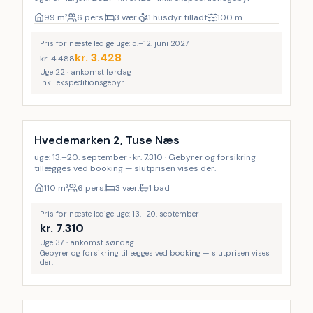
99
m²
6 pers.
3 vær.
1 husdyr tilladt
100
m
Pris for næste ledige uge: 5.–12. juni 2027
kr.
3.428
kr.
4.488
Uge 22 · ankomst lørdag
inkl. ekspeditionsgebyr
Hvedemarken 2, Tuse Næs
uge: 13.–20. september · kr. 7.310 · Gebyrer og forsikring
tillægges ved booking — slutprisen vises der.
110
m²
6 pers.
3 vær.
1 bad
Pris for næste ledige uge: 13.–20. september
kr.
7.310
Uge 37 · ankomst søndag
Gebyrer og forsikring tillægges ved booking — slutprisen vises
der.
Inkl. rengøring