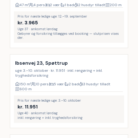
47
m²
4 pers.
2 vær.
1 bad
2 husdyr tilladt
200
m
Pris for næste ledige uge: 12.–19. september
kr.
3.965
Uge 37 · ankomst lørdag
Gebyrer og forsikring tillægges ved booking — slutprisen vises
der.
Inkl. rengøring
8
%
Ibsenvej 23, Spøttrup
uge: 3.–10. oktober · kr. 11.951 · inkl. rengøring + inkl.
tryghedsforsikring
150
m²
10 pers.
5 vær.
2 bad
3 husdyr tilladt
600
m
Pris for næste ledige uge: 3.–10. oktober
kr.
11.951
Uge 40 · ankomst lørdag
inkl. rengøring + inkl. tryghedsforsikring
Inkl. rengøring