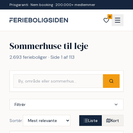
Spring til indhold
Prisgaranti · Nem booking · 200.000+ medlemmer
0
Sommerhuse til leje
2.693 ferieboliger · Side 1 af 113
Filtrér
Sortér:
Liste
Kort