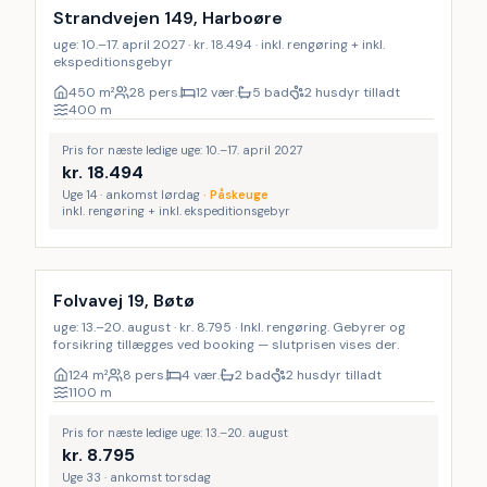
Strandvejen 149, Harboøre
uge: 10.–17. april 2027 · kr. 18.494 · inkl. rengøring + inkl.
ekspeditionsgebyr
450
m²
28 pers.
12 vær.
5 bad
2 husdyr tilladt
400
m
Pris for næste ledige uge: 10.–17. april 2027
kr.
18.494
Uge 14 · ankomst lørdag
·
Påskeuge
inkl. rengøring + inkl. ekspeditionsgebyr
Inkl. rengøring
Folvavej 19, Bøtø
uge: 13.–20. august · kr. 8.795 · Inkl. rengøring. Gebyrer og
forsikring tillægges ved booking — slutprisen vises der.
124
m²
8 pers.
4 vær.
2 bad
2 husdyr tilladt
1100
m
Pris for næste ledige uge: 13.–20. august
kr.
8.795
Uge 33 · ankomst torsdag