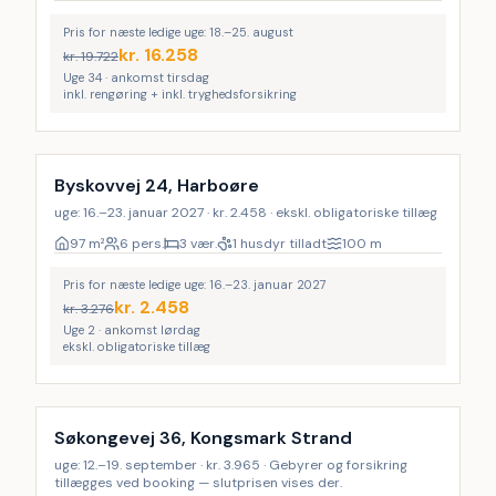
Pris for næste ledige uge: 18.–25. august
kr.
16.258
kr.
19.722
Uge 34 · ankomst tirsdag
inkl. rengøring + inkl. tryghedsforsikring
Byskovvej 24, Harboøre
uge: 16.–23. januar 2027 · kr. 2.458 · ekskl. obligatoriske tillæg
97
m²
6 pers.
3 vær.
1 husdyr tilladt
100
m
Pris for næste ledige uge: 16.–23. januar 2027
kr.
2.458
kr.
3.276
Uge 2 · ankomst lørdag
ekskl. obligatoriske tillæg
Søkongevej 36, Kongsmark Strand
uge: 12.–19. september · kr. 3.965 · Gebyrer og forsikring
tillægges ved booking — slutprisen vises der.